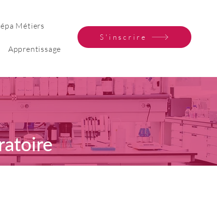
épa Métiers
S'inscrire
Apprentissage
ratoire