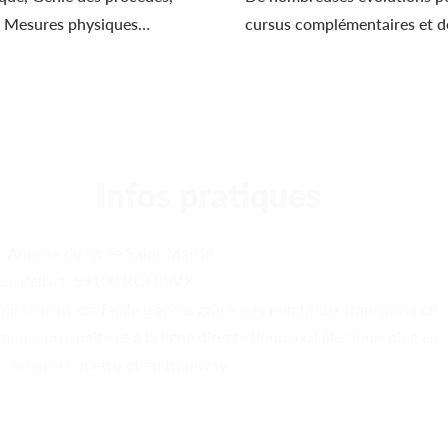
e, Mesures physiques…
cursus complémentaires et de
Infos pratiques
 : Annexe du lycée Saint Martin
ue Pellart, 59100 ROUBAIX
ablissement est facile d’accès grâce aux nombreux transports en
un à proximité et à la ligne directe Roubaix/Lille/Tourcoing en
n comme en métro et en tramway.