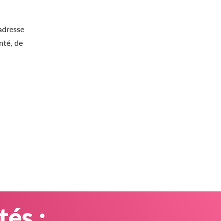
adresse
nté, de
tés :