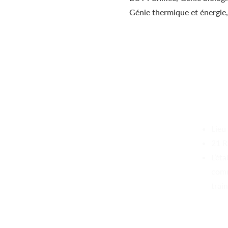
Génie thermique et énergi
Lieu
21 R
L’ét
comm
trai