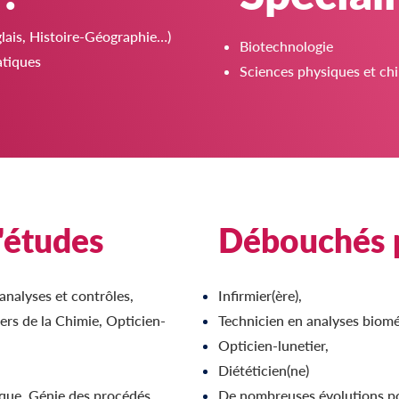
lais, Histoire-Géographie…)
Biotechnologie
tiques
Sciences physiques et ch
'études
Débouchés p
analyses et contrôles,
Infirmier(ère),
ers de la Chimie, Opticien-
Technicien en analyses biomé
Opticien-lunetier,
Diététicien(ne)
ique, Génie des procédés,
De nombreuses évolutions po