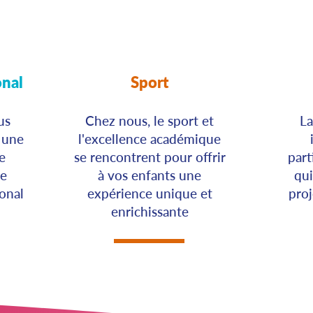
onal
Sport
us
Chez nous, le sport et
L
 une
l'excellence académique
e
se rencontrent pour offrir
part
ne
à vos enfants une
qui
ional
expérience unique et
proj
enrichissante