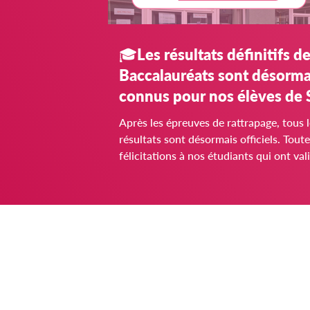
🎓Les résultats définitifs d
Baccalauréats sont désorma
connus pour nos élèves de 
Martin !
Après les épreuves de rattrapage, tous 
résultats sont désormais officiels. Tout
félicitations à nos étudiants qui ont val
leur Baccalauréat ! 👏 Pour le BAC
Technologique ST2S : 46 candidats sur
reçus Pour le BAC Technologique STL :
candidats sur 15 reçus Pour le BAC
Professionnel TAO : 3 candidats sur 3 
Pour le BAC Professionnel ASSP : 48
candidats sur 54 reçus Cette belle réussite
marque l'aboutissement d'un parcours
exigeant, mené avec engagement