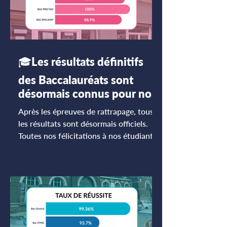
🎓Les résultats définitifs
des Baccalauréats sont
désormais connus pour nos
élèves de Saint Martin !
Après les épreuves de rattrapage, tous
les résultats sont désormais officiels.
Toutes nos félicitations à nos étudiants
qui ont validé leur Baccalauréat ! 👏
Pour le BAC Technologique ST2S : 46
candidats sur 49 reçus Pour le BAC
Technologique STL : 14 candidats sur
15 reçus Pour le BAC Professionnel
TAO : 3 candidats sur 3 reçus Pour le
BAC Professionnel ASSP : 48 candidats