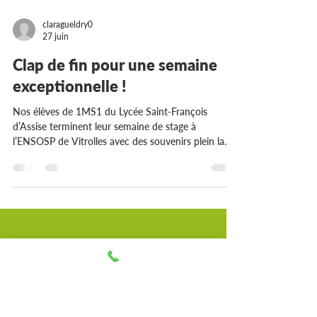
claragueldry0
27 juin
Clap de fin pour une semaine
exceptionnelle !
Nos élèves de 1MS1 du Lycée Saint-François
d’Assise terminent leur semaine de stage à
l’ENSOSP de Vitrolles avec des souvenirs plein la
tête et des compétences plein les bras ! Au
programme : apprentissage, dépassement de soi,
esprit d’équipe et immersion dans des conditions
proches de la réalité. Une expérience unique qui
leur permet de grandir, de gagner en confiance et
de confirmer leur engagement vers les métiers de la