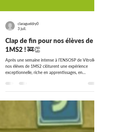
claragueldry0
3 juil.
Clap de fin pour nos élèves de
1MS2 ! 🚒👏
Après une semaine intense à l’ENSOSP de Vitrolles,
nos élèves de 1MS2 clôturent une expérience
exceptionnelle, riche en apprentissages, en
dépassement de soi et en mises en situation
professionnelles. Au fil des manœuvres, ils ont pu
développer leurs compétences techniques,
renforcer leur esprit d’équipe et découvrir les
exigences du métier à travers des scénarios variés
et particulièrement formateurs. Une semaine
marquée par l’engagement, la solidarité et la