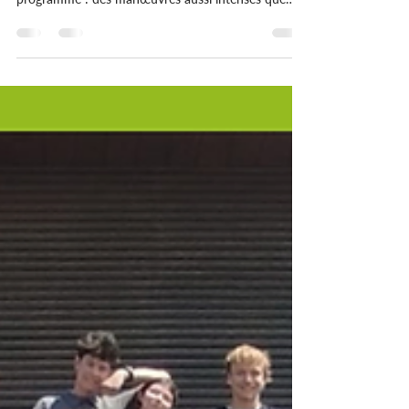
La semaine démarre sur les chapeaux de roues pour
nos futurs professionnels de la sécurité ! Au
programme : des manœuvres aussi intenses que
réalistes, encadrées par les équipes de l’ENSOSP.
Feu d’appartement, feu de magasin, incendie de
laverie🔥, fuite de gaz , accident autoroutier 🚗…
autant de situations d’urgence qui permettent à nos
élèves de développer leurs compétences, leur
réactivité et leur esprit d’équipe. Toujours
accompagnés et évalués sous le regard expert