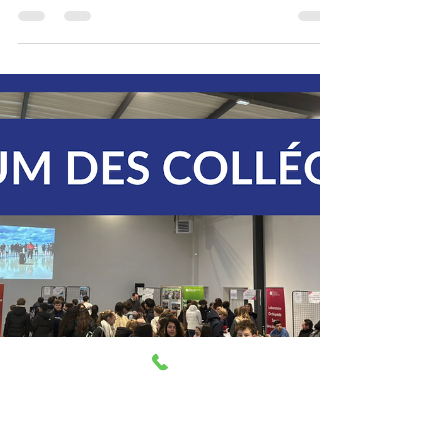
Save The Date - Matinée
Découverte édition 2026
Lundi 13 avril 2026, de 9h à 12h, nous invitons tous
les apprenants de 3ème, 2nde à participer à notre
Matinée Découverte au Lycée Privé Saint Martin.
Cette matinée est une occasion parfaite pour vous
aider à mieux comprendre et affiner vos choix
d'orientation. Venez découvrir nos formations et
poser toutes vos questions aux enseignants et
professionnels qui seront présents : -Bac Pro ASSP
( Accompagnement Soins et Services à la Personne)
-Bac Pro TAO ( Technique en Appareill