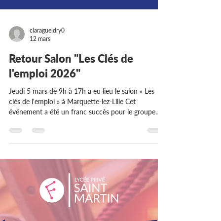
claragueldry0
12 mars
Retour Salon "Les Clés de
l'emploi 2026"
Jeudi 5 mars de 9h à 17h a eu lieu le salon « Les
clés de l'emploi » à Marquette-lez-Lille Cet
événement a été un franc succès pour le groupe
FRESC qui a pu présenter aux visiteurs ses
formations en apprentissage dans le domaine du
tertiaire, des métiers de bouche et de l’appareillage
en paramédical du CAP au Post Bac. Une journée