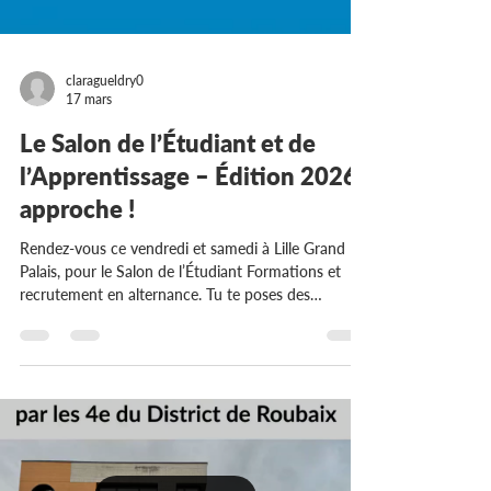
claragueldry0
17 mars
Le Salon de l’Étudiant et de
l’Apprentissage – Édition 2026
approche !
Rendez-vous ce vendredi et samedi à Lille Grand
Palais, pour le Salon de l’Étudiant Formations et
recrutement en alternance. Tu te poses des
questions sur ton orientation, les formations ou
l’apprentissage ? 👉 Viens échanger avec nous au
stand C13 ! Nous te présenterons notre UFA et son
équipe. Viens découvrir les domaines liés au métiers