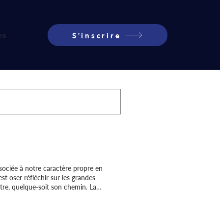
es
S'inscrire
ssociée à notre caractère propre en
est oser réfléchir sur les grandes
autre, quelque-soit son chemin. La
ités 🎓 Les résultats du DNB et du
ational du Brevet (DNB) et du
 mention particulière à celles et