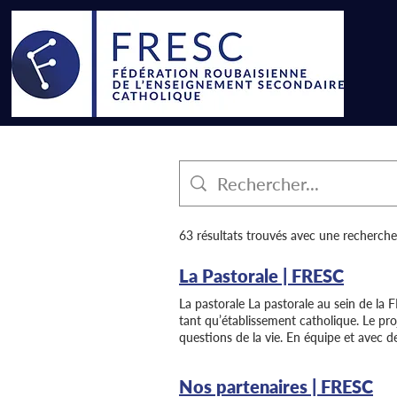
63 résultats trouvés avec une recherche
La Pastorale | FRESC
La pastorale La pastorale au sein de la 
tant qu’établissement catholique. Le proje
questions de la vie. En équipe et avec de
pastorale, c’est s’entrainer à l’engagem
CFG sont tombés ! Hier après-midi, nos
Nos partenaires | FRESC
Certificat de Formation Générale (CFG). 