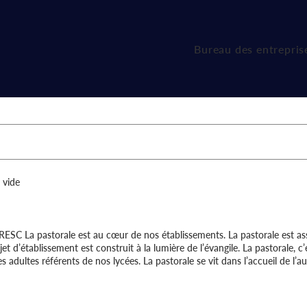
Bureau des entrepris
 vide
FRESC La pastorale est au cœur de nos établissements. La pastorale est a
t d’établissement est construit à la lumière de l’évangile. La pastorale, c’
s adultes référents de nos lycées. La pastorale se vit dans l’accueil de l’
ent. La pastorale c’est mettre de la joie dans ses années lycée. Nos actual
 54 élèves de 3ᵉ Prépa-Métiers ont découvert les résultats du Diplôme N
Toutes nos félicitations à nos élèves qui ont obtenu leur diplôme ! 👏 Une