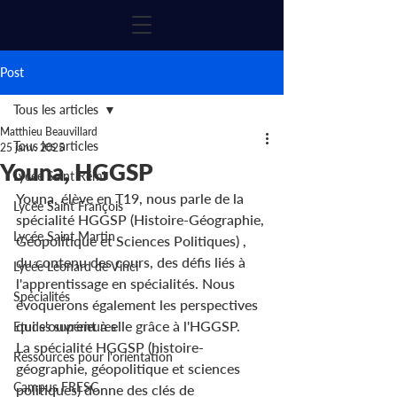
Post
Tous les articles
Matthieu Beauvillard
Tous les articles
25 janv. 2025
Youna, HGGSP
Lycée Saint Rémi
Youna, élève en T19, nous parle de la 
Lycée Saint François
spécialité HGGSP (Histoire-Géographie, 
Lycée Saint Martin
Géopolitique et Sciences Politiques) , 
du contenu des cours, des défis liés à 
Lycée Léonard de Vinci
l'apprentissage en spécialités.
Nous 
Spécialités
évoquerons également les perspectives 
qui s'ouvrent à elle grâce à l'HGGSP.
Etudes supérieures
La spécialité HGGSP (histoire-
Ressources pour l'orientation
géographie, géopolitique et sciences 
Campus FRESC
politiques) donne des clés de 