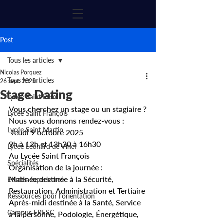
Post
Tous les articles
Nicolas Porquez
Tous les articles
26 sept. 2025
Stage Dating
Lycée Saint Rémi
Vous cherchez un stage ou un stagiaire ?
Lycée Saint François
Nous vous donnons rendez-vous :
Lycée Saint Martin
 Jeudi 9 octobre 2025
9h à 12h et 13h30 à 16h30
Lycée Léonard de Vinci
Au Lycée Saint François
Spécialités
Organisation de la journée :
Matinée destinée à la Sécurité, 
Etudes supérieures
Restauration, Administration et Tertiaire
Ressources pour l'orientation
Après-midi destinée à la Santé, Service 
Campus FRESC
à la personne, Podologie, Énergétique, 