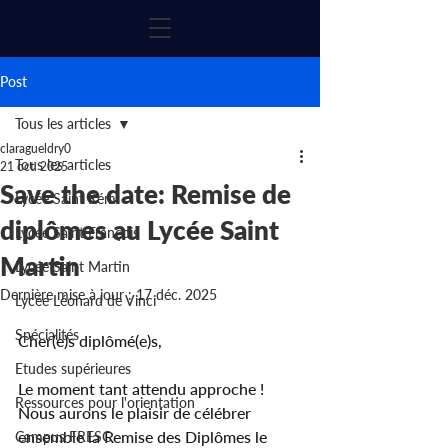
Post
Tous les articles
claragueldry0
Tous les articles
21 oct. 2025
Save the date: Remise de
Lycée Saint Rémi
diplômes au Lycée Saint
Lycée Saint François
Martin
Lycée Saint Martin
Dernière mise à jour :
17 déc. 2025
Lycée Léonard de Vinci
Spécialités
Cher(e)s diplômé(e)s,
Etudes supérieures
Le moment tant attendu approche ! 
Ressources pour l'orientation
Nous aurons le plaisir de célébrer 
ensemble la Remise des Diplômes le 
Campus FRESC