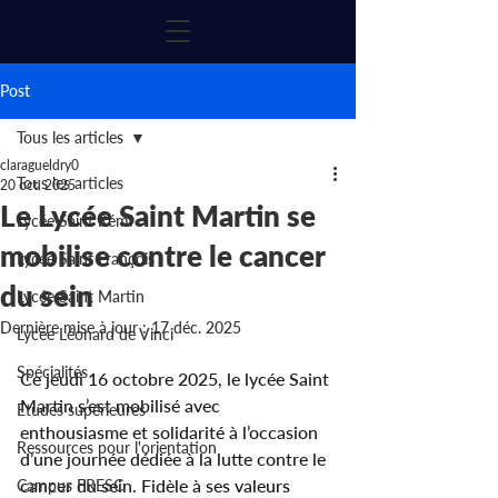
Post
Tous les articles
claragueldry0
Tous les articles
20 oct. 2025
Le Lycée Saint Martin se
Lycée Saint Rémi
mobilise contre le cancer
Lycée Saint François
du sein
Lycée Saint Martin
Dernière mise à jour :
17 déc. 2025
Lycée Léonard de Vinci
Spécialités
Ce jeudi 16 octobre 2025, le lycée Saint 
Martin s’est mobilisé avec 
Etudes supérieures
enthousiasme et solidarité à l’occasion 
Ressources pour l'orientation
d’une journée dédiée à la lutte contre le 
cancer du sein. Fidèle à ses valeurs 
Campus FRESC