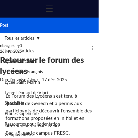
Post
Tous les articles
claragueldry0
Tous les articles
26 nov. 2025
Retour sur le forum des
Lycée Saint Rémi
lycéens
Lycée Saint François
Dernière mise à jour :
17 déc. 2025
Lycée Saint Martin
Lycée Léonard de Vinci
Le Forum des Lycéens s’est tenu à 
l’Institut de Genech et a permis aux 
Spécialités
participants de découvrir l’ensemble des 
Etudes supérieures
formations proposées en initial et en 
Ressources pour l'orientation
alternance, du Bac +2 au 
Bac +5, par le campus FRESC.
Campus FRESC