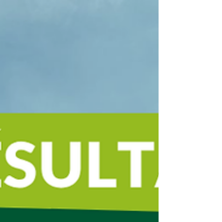
François d'Assise sont fières de chacun d'entre vous
et vous souhaitent le meilleur pour la suite de votre
parcours. Nous avons d'ores et déjà hâte de vous
retrouver lors de la cérém