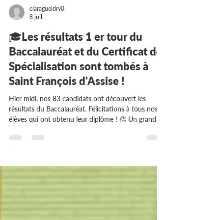
claragueldry0
8 juil.
🎓Les résultats 1 er tour du
Baccalauréat et du Certificat de
Spécialisation sont tombés à
Saint François d'Assise !
Hier midi, nos 83 candidats ont découvert les
résultats du Baccalauréat. Félicitations à tous nos
élèves qui ont obtenu leur diplôme ! 👏 Un grand
bravo également à nos 7 autres candidats, qui ont
eux aussi validé leur certificat de spécialisation !
Une mention particulière à celles et ceux qui se
sont distingués par leurs excellents résultats :🏅 9
mentions Très Bien🏅 13 mentions Bien🏅 34
mentions Assez Bien Nous adressons aussi tous