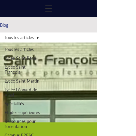
Blog
Tous les articles
Tous les articles
Lycée Saint Rémi
Lycée Saint
François
Lycée Saint Martin
Lycée Léonard de
Vinci
Spécialités
Etudes supérieures
Ressources pour
l'orientation
Campus FRESC