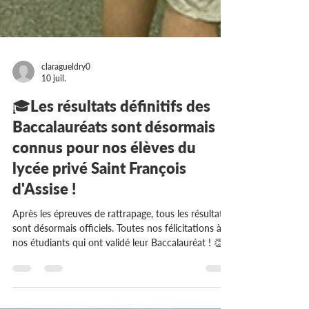
claragueldry0
10 juil.
🎓Les résultats définitifs des
Baccalauréats sont désormais
connus pour nos élèves du
lycée privé Saint François
d'Assise !
Après les épreuves de rattrapage, tous les résultats
sont désormais officiels. Toutes nos félicitations à
nos étudiants qui ont validé leur Baccalauréat ! 👏
Cette belle réussite marque l'aboutissement d'un
parcours exigeant, mené avec engagement et
détermination. Les équipes du lycée privé Saint