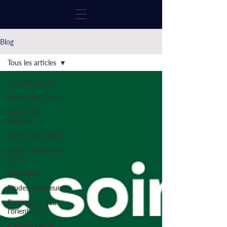
Blog
Tous les articles
Tous les articles
Lycée Saint Rémi
Lycée Saint
François
Lycée Saint Martin
Lycée Léonard de
Vinci
Spécialités
Etudes supérieures
Ressources pour
l'orientation
Campus FRESC