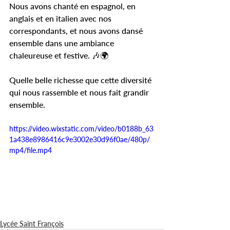
Nous avons chanté en espagnol, en 
anglais et en italien avec nos 
correspondants, et nous avons dansé 
ensemble dans une ambiance 
chaleureuse et festive. 🎶🌍
Quelle belle richesse que cette diversité 
qui nous rassemble et nous fait grandir 
ensemble. 
https://video.wixstatic.com/video/b0188b_63
1a438e8986416c9e3002e30d96f0ae/480p/
mp4/file.mp4
Lycée Saint François