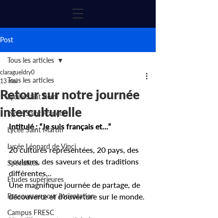
Post
Tous les articles
claragueldry0
Tous les articles
13 mai
Retour sur notre journée
Lycée Saint Rémi
interculturelle
Lycée Saint François
Intitulé : “Je suis français et…”
Lycée Saint Martin
Lycée Léonard de Vinci
20 cultures représentées, 20 pays, des 
couleurs, des saveurs et des traditions 
Spécialités
différentes…
Etudes supérieures
Une magnifique journée de partage, de 
Ressources pour l'orientation
découverte et d’ouverture sur le monde.
Campus FRESC