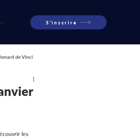
es
S'inscrire
éonard de Vinci
UFA
FRESC
anvier
écouvrir les 