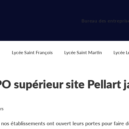
Bureau des entrepris
i
Lycée Saint François
Lycée Saint Martin
Lycée L
res
Ressources pour l'orientation
Campus FRESC
O supérieur site Pellart j
rs
 nos établissements ont ouvert leurs portes pour faire d