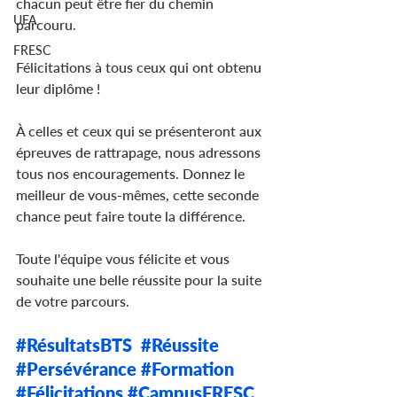
chacun peut être fier du chemin 
UFA
parcouru.
FRESC
Félicitations à tous ceux qui ont obtenu 
leur diplôme !
À celles et ceux qui se présenteront aux 
épreuves de rattrapage, nous adressons 
tous nos encouragements. Donnez le 
meilleur de vous-mêmes, cette seconde 
chance peut faire toute la différence.
Toute l'équipe vous félicite et vous 
souhaite une belle réussite pour la suite 
de votre parcours.
#RésultatsBTS
#Réussite
#Persévérance
#Formation
#Félicitations
#CampusFRESC