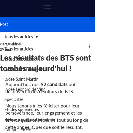
Post
Tous les articles
claragueldry0
Tous les articles
29 juin
Les résultats des BTS sont
Lycée Saint Rémi
tombés aujourd'hui !
Lycée Saint François
Lycée Saint Martin
Aujourd'hui, nos 
92 candidats
 ont 
Lycée Léonard de Vinci
découvert leurs résultats du BTS.
Spécialités
Nous tenons à les féliciter pour leur 
Etudes supérieures
persévérance, leur engagement et les 
Ressources pour l'orientation
efforts qu'ils ont fournis tout au long de 
cette année. Quel que soit le résultat, 
Campus FRESC