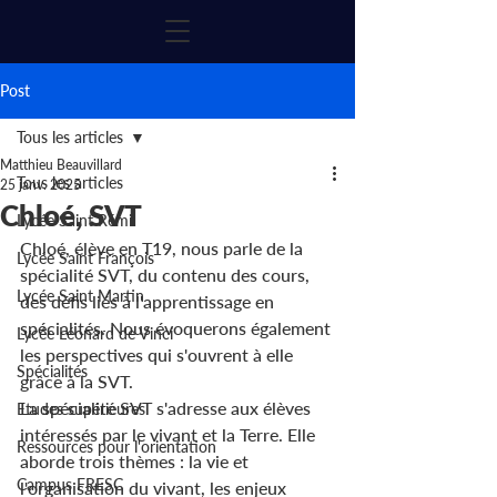
Post
Tous les articles
Matthieu Beauvillard
Tous les articles
25 janv. 2025
Chloé, SVT
Lycée Saint Rémi
Chloé, élève en T19, nous parle de la 
Lycée Saint François
spécialité SVT, du contenu des cours, 
Lycée Saint Martin
des défis liés à l'apprentissage en 
spécialités.
Nous évoquerons également 
Lycée Léonard de Vinci
les perspectives qui s'ouvrent à elle 
Spécialités
grâce à la SVT.
La spécialité SVT s'adresse aux élèves 
Etudes supérieures
intéressés par le vivant et la Terre. Elle 
Ressources pour l'orientation
aborde trois thèmes : la vie et 
Campus FRESC
l'organisation du vivant, les enjeux 